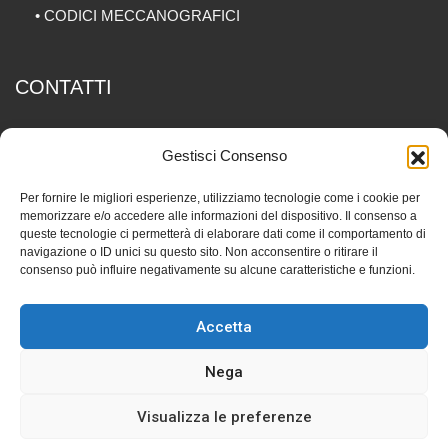
•
CODICI MECCANOGRAFICI
CONTATTI
Via Piave 12, 20077 Melegnano (MI)
Gestisci Consenso
029834057
Per fornire le migliori esperienze, utilizziamo tecnologie come i cookie per
memorizzare e/o accedere alle informazioni del dispositivo. Il consenso a
info@fedtm.it
queste tecnologie ci permetterà di elaborare dati come il comportamento di
navigazione o ID unici su questo sito. Non acconsentire o ritirare il
consenso può influire negativamente su alcune caratteristiche e funzioni.
P.IVA 06256810968 -
Privacy Policy
Accetta
Nega
Visualizza le preferenze
© Copyright FONDAZIONE EDUCATORI TERZO MILLENNIO.